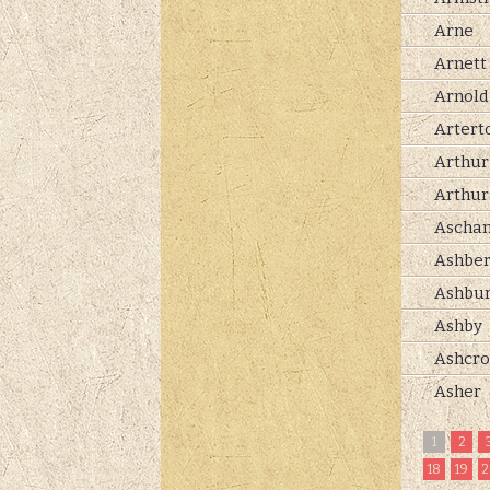
Arne
Arnett
Arnold
Artert
Arthur
Arthur
Ascha
Ashbe
Ashbu
Ashby
Ashcro
Asher
1
2
18
19
2