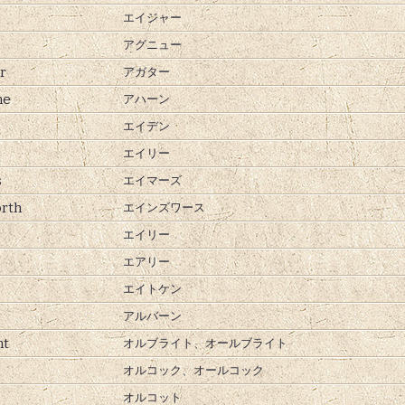
エイジャー
アグニュー
r
アガター
ne
アハーン
エイデン
エイリー
s
エイマーズ
rth
エインズワース
エイリー
エアリー
エイトケン
アルバーン
ht
オルブライト、
オールブライト
オルコック、
オールコック
オルコット