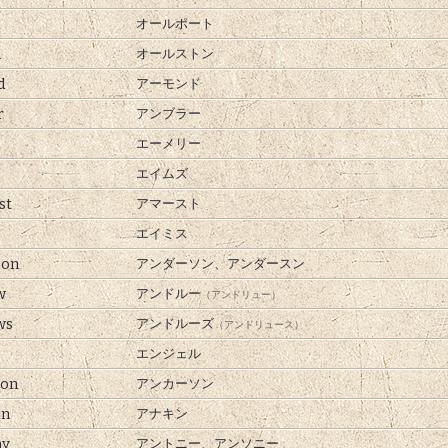
t
オールポート
n
オールストン
d
アーモンド
r
アンブラー
エーメリー
エイムズ
st
アマースト
エイミス
son
アンダーソン、
アンダースン
w
アンドルー
（アンドリュー）
ws
アンドルーズ
（アンドリュース）
エンジェル
son
アンカーソン
in
アナキン
ny
アントニー、
アンソニー