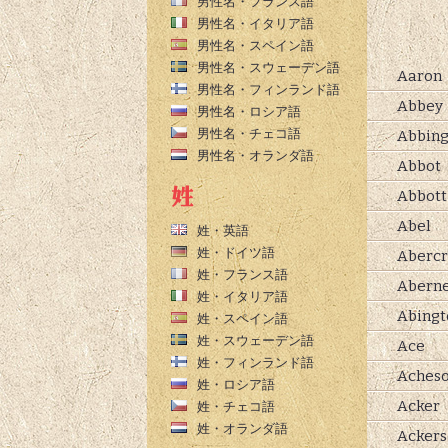
男性名・フランス語
男性名・イタリア語
男性名・スペイン語
男性名・スウェーデン語
Aaron
男性名・フィンランド語
Abbey
男性名・ロシア語
男性名・チェコ語
Abbing
男性名・オランダ語
Abbot
Abbott
Abel
姓・英語
姓・ドイツ語
Aberc
姓・フランス語
Abern
姓・イタリア語
Abingt
姓・スペイン語
姓・スウェーデン語
Ace
姓・フィンランド語
Aches
姓・ロシア語
Acker
姓・チェコ語
姓・オランダ語
Ackers