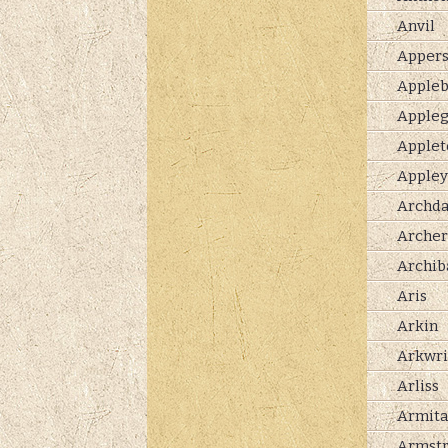
Anvil
Apper
Apple
Appleg
Applet
Appley
Archda
Archer
Archib
Aris
Arkin
Arkwri
Arliss
Armit
Armst