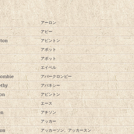
アーロン
アビー
ton
アビントン
アボット
アボット
エイベル
rombie
アバークロンビー
ethy
アバネシー
on
アビントン
エース
on
アチソン
アッカー
on
アッカーソン、
アッカースン