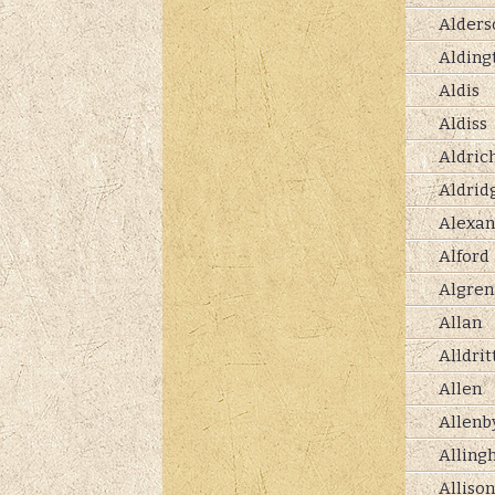
Alders
Alding
Aldis
Aldiss
Aldric
Aldrid
Alexan
Alford
Algren
Allan
Alldrit
Allen
Allenb
Alling
Allison