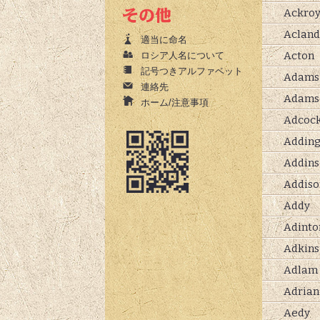
Ackro
Acland
適当に命名
Acton
ロシア人名について
記号つきアルファベット
Adams
連絡先
Adams
ホーム/注意事項
Adcoc
Adding
Addins
Addiso
Addy
Adinto
Adkins
Adlam
Adrian
Aedy