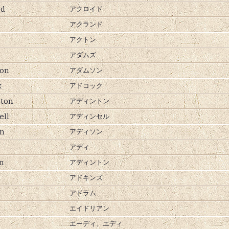
yd
アクロイド
アクランド
アクトン
アダムズ
on
アダムソン
k
アドコック
ton
アディントン
ell
アディンセル
n
アディソン
アディ
n
アディントン
アドキンズ
アドラム
エイドリアン
エーディ、
エディ