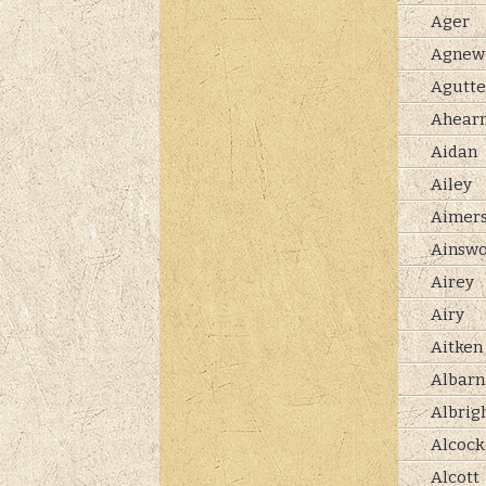
Ager
Agnew
Agutte
Ahear
Aidan
Ailey
Aimer
Ainswo
Airey
Airy
Aitken
Albarn
Albrig
Alcock
Alcott