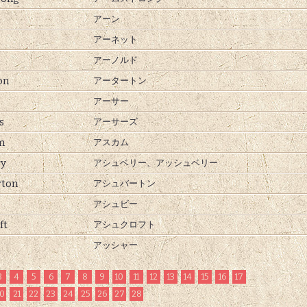
アーン
アーネット
アーノルド
on
アータートン
アーサー
s
アーサーズ
m
アスカム
ry
アシュベリー、
アッシュベリー
rton
アシュバートン
アシュビー
ft
アシュクロフト
アッシャー
3
4
5
6
7
8
9
10
11
12
13
14
15
16
17
0
21
22
23
24
25
26
27
28