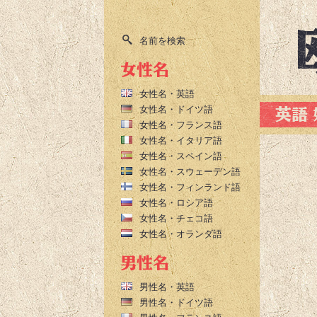
名前を検索
女性名・英語
女性名・ドイツ語
女性名・フランス語
女性名・イタリア語
女性名・スペイン語
女性名・スウェーデン語
女性名・フィンランド語
女性名・ロシア語
女性名・チェコ語
女性名・オランダ語
男性名・英語
男性名・ドイツ語