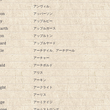
アンヴィル
son
アッパーソン
by
アップルビー
arth
アップルガース
on
アップルトン
ard
アップルヤード
le
アーチデイル、
アーチデール
アーチャー
ald
アーチボルド
アリス
アーキン
ght
アークライト
アーリス
age
アーミテイジ
rong
アームストロング