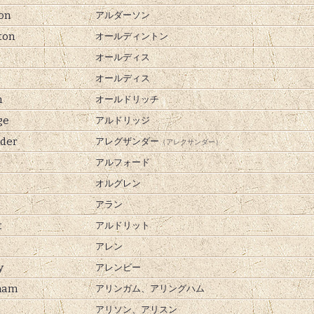
on
アルダーソン
ton
オールディントン
オールディス
オールディス
h
オールドリッチ
ge
アルドリッジ
der
アレグザンダー
（アレクサンダー）
アルフォード
オルグレン
アラン
t
アルドリット
アレン
y
アレンビー
ham
アリンガム、
アリングハム
アリソン、
アリスン